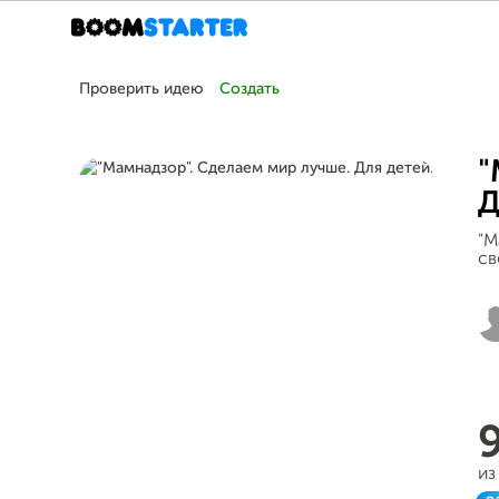
Проверить идею
Создать
"
Д
"М
св
из