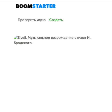
Проверить идею
Создать