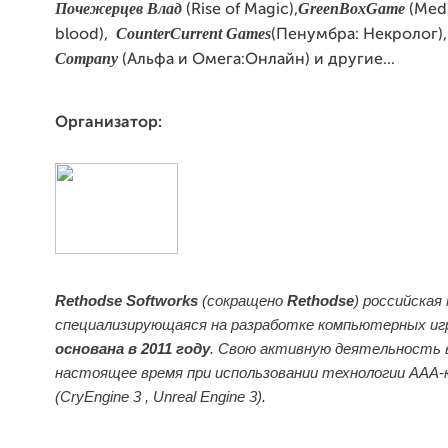
Почежерцев
Влад
GreenBoxGame
(Rise of Magic),
(Medi
CounterCurrent Games
blood),
(
Пенумбра
:
Некролог
)
Company
(
Альфа
и
Омега
:
Онлайн
)
и
другие
...
Организатор:
Rethodse Softworks
(сокращено
Rethodse
) российская
специализирующаяся на разработке компьютерных иг
основана в 2011 году
. Свою активную деятельность 
настоящее время при использовании технологии AAA-
(CryEngine 3 , Unreal Engine 3).