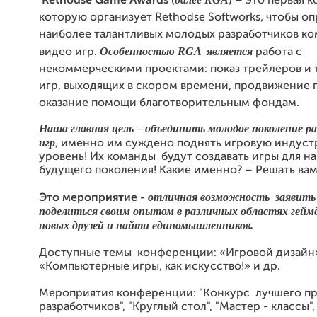
Rethodse
Game
Awards
(
)
– это первая 
которую организует Rethodse
Softworks
, чтобы о
наиболее талантливых молодых разработчиков к
Особенностью RGA
является
видео игр.
работа с
некоммерческими проектами: показ трейлеров и
игр, выходящих в скором времени, продвижение 
оказание помощи благотворительным фондам.
Наша главная цель – объединить молодое поколение р
игр
, именно им суждено поднять игровую индуст
уровень! Их команды
будут создавать игры для н
будущего поколения! Какие именно? – Решать вам
отличная возможность
заявить 
Это мероприятие -
поделиться своим опытом в различных областях геймд
новых друзей и найти единомышленников.
Доступные темы
конференции: «Игровой дизайн
«Компьютерные игры, как искусство!» и др.
Мероприятия конференции: "Конкурс
лучшего п
разработчиков", "Круглый стол", "Мастер - классы",