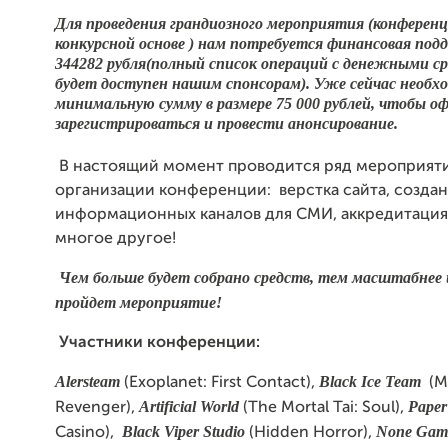
Для проведения грандиозного мероприятия (конференц
конкурсной основе ) нам потребуется финансовая под
344282 рубля(полный список операций с денежными с
будет доступен нашим спонсорам). Уже сейчас необх
минимальную сумму в размере 75 000 рублей, чтобы о
зарегистрироваться и провести анонсирование.
В настоящий момент проводится ряд мероприят
организации конференции:
верстка сайта, созда
информационных каналов для СМИ, аккредитация
многое другое!
Чем больше будет собрано средств, тем масштабнее 
пройдет мероприятие!
Участники
конференции
:
Alersteam
Black Ice Team
(Exoplanet: First Contact),
(Ma
Artificial World
Paper
Revenger),
(The Mortal Tai: Soul),
Black Viper Studio
None Gam
Casino),
(Hidden Horror),