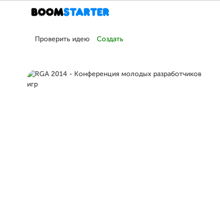
Проверить идею
Создать