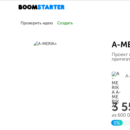
Проверить идею
Создать
A-M
Проект 
притяга
A
3 
из 600 
0%
Заверш