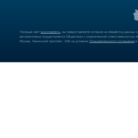
Посещая сайт
boomstarter.ru
, вы предоставляете согласие на обработку данных 
автоматически осуществляется Обществом с ограниченной ответственностью «Б
Москва, Ленинский проспект, 15А) на условиях
Пользовательского соглашения