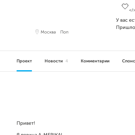
У вас е
Пришло
Москва
Поп
Проект
Новости
4
Комментарии
Спон
Привет!