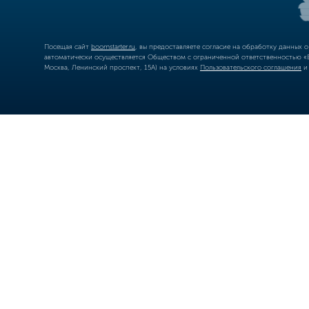
Посещая сайт
boomstarter.ru
, вы предоставляете согласие на обработку данных 
автоматически осуществляется Обществом с ограниченной ответственностью «Б
Москва, Ленинский проспект, 15А) на условиях
Пользовательского соглашения