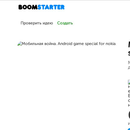
Проверить идею
Создать