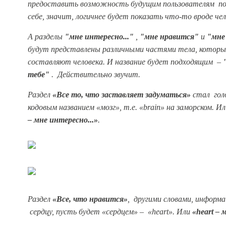
предоставить возможность будущим пользователям по
себе, значит, логичнее будет показать что-то вроде че
А разделы
"мне интересно..."
,
"мне нравится"
и
"мне
будут представлены различными частями тела, которы
составляют человека. И название будет подходящим –
тебе"
. Действительно звучит.
Раздел
«Все то, что заставляет задуматься»
стал гол
кодовым названием «мозг», т.е. «brain» на заморском. И
– мне интересно...»
.
Раздел
«Все, что нравится»
, другими словами, информа
сердцу, пусть будет «сердцем» – «heart». Или
«heart –