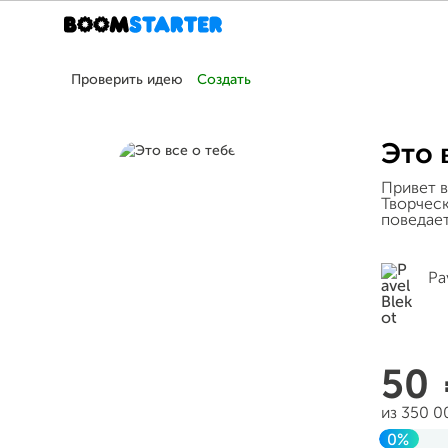
Проверить идею
Создать
Это 
Привет в
Творческ
поведает
Pa
50
из 350 0
0%