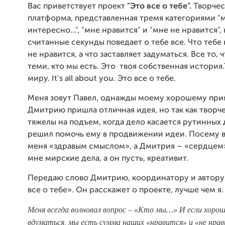
Вас приветствует проект
"Это все о тебе".
Творчес
платформа, представленная тремя категориями "
интересно...", "мне нравится" и "мне не нравится",
считанные секунды поведает о тебе все. Что тебе 
не нравится, а что заставляет задуматься. Все то, 
теми, кто мы есть. Это твоя собственная история.
миру. It's all about you. Это все о тебе.
Меня зовут Павел, однажды моему хорошему при
Дмитрию пришла отличная идея, но так как творч
тяжелы на подъем, когда дело касается рутинных д
решил помочь ему в продвижении идеи. Посему 
меня «здравым смыслом», а Дмитрия – «сердцем»
мне мирские дела, а он пусть, креативит.
Передаю слово Дмитрию, координатору и автору
все о тебе». Он расскажет о проекте, лучше чем я.
Меня всегда волновал вопрос – «Кто мы…» И если хорош
вдуматься, мы есть сумма наших «нравится
»
и
«
не нра