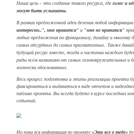
Наша цель – это создание такого ресурса, где
голос и и
могут быть услышаны.
В рамках предложенной идеи деления любой информации
интересно..
", м
не нравится"
и
"мне не нравится"
при
любые предложения по функционалу, дизайну и многому 
самых абсурдных до самых прагматичных. Также давай
будущий ресурс вместе, тогда и частичка каждого буд
рады всем
названиям от самых головокружительных и б
логически обоснованных.
Весь процесс подготовки и этапы реализации проекта б
фиксироваться и выдаваться в виде отчетов и видеодне
паблике проекта. Вы всегда будете в курсе последних но
событий.
Но пока вся информация по проекту
«Это все о тебе»
бу