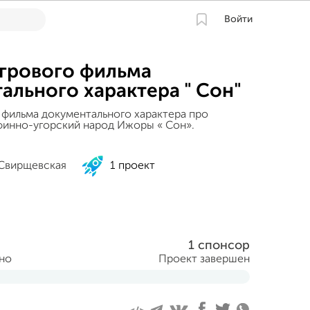
Войти
грового фильма
ального характера " Сон"
 фильма документального характера про
инно-угорский народ Ижоры « Сон».
 Свирщевская
1 проект
1 спонсор
ано
Проект завершен
аря 2014