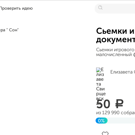
Проверить идею
Сьемки и
документ
Сьемки игрового
малочисленный ф
Елизавета
50
a
из 129 990 собр
0%
Завершен 23 янв