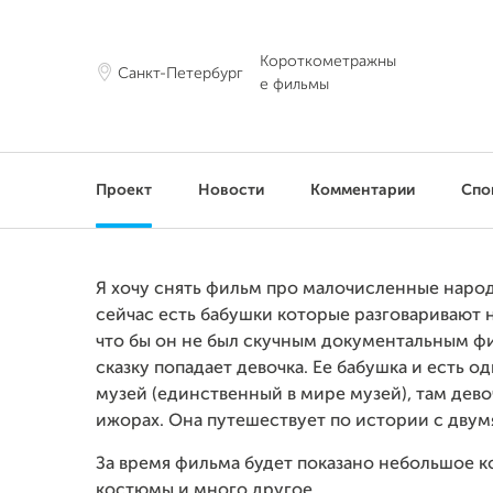
Короткометражны
Санкт-Петербург
е фильмы
Проект
Новости
Комментарии
Спо
Я хочу снять фильм про малочисленные наро
сейчас есть бабушки которые разговаривают н
что бы он не был скучным документальным филь
сказку попадает девочка. Ее бабушка и есть о
музей (единственный в мире музей), там дев
ижорах. Она путешествует по истории с двумя
За время фильма будет показано небольшое ко
костюмы и много другое.