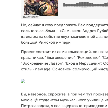
Но,
сейчас я хочу предложить Вам поддержат
сольного альбома – «Семь икон Андрея Рубл
взглядом на события двухтысячелетней давн
большой Римской импери.
Проект состоит из семи композиций, по наз
праздникам: "Благовещение", "Рождество", "С
"Воскрешение Лазаря", "Вход в Иерусалим". 
стиль - new age. Основной солирующий инст
Вы, наверное, спросите, а при чем тут произ
мою ещё студентом музыкального училища им
Петрозаводска, я пел в церковно-приходском