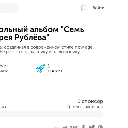
Войти
ольный альбом "Семь
рея Рублёва"
, созданная в современном стиле new age,
е рок, этно, классику и электронику.
ечет-
1
ский
проект
1 спонсор
ано
Проект завершен
враля 2014