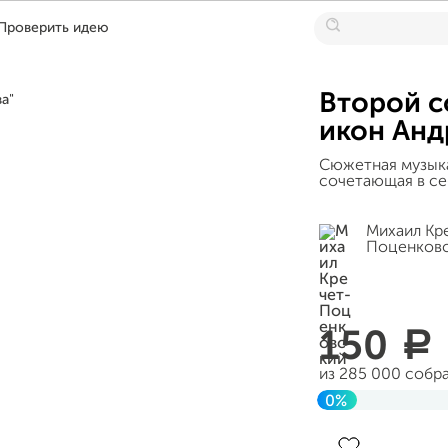
Проверить идею
Второй с
икон Анд
Сюжетная музыка
сочетающая в себ
Михаил Кр
Поценков
150
a
из 285 000 собр
0%
Завершен 01 фе