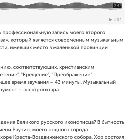
ь профессиональную запись моего второго
ёва», который является современным музыкальным
ости, имевших место в маленькой провинции
ванию, соответствующих, христианским
ретение", "Крещение", "Преображение",
Общее время звучания – 43 минуты. Музыкальный
румент – электрогитара.
ведения Великого русского иконописца? В бытность
ени Раутио, моего родного города
 хоре Креста-Воздвиженского собора. Хор состоял