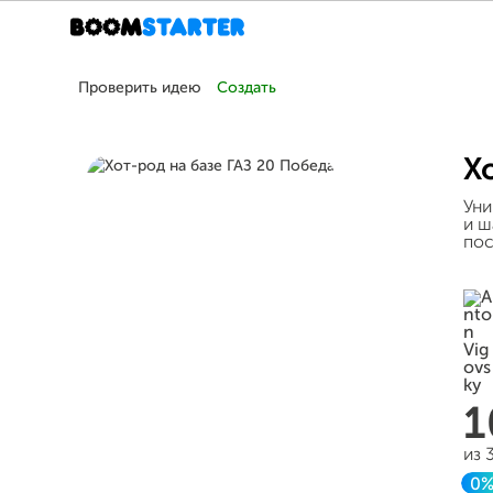
Проверить идею
Создать
Х
Уни
и ш
пос
1
из 
0