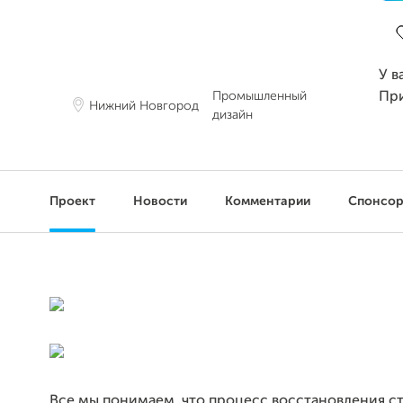
З
У в
Промышленный
Пр
Нижний Новгород
дизайн
Проект
Новости
Комментарии
Спонсо
Все мы понимаем, что процесс восстановления с