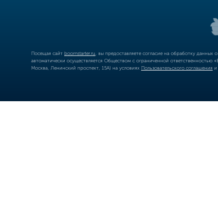
Посещая сайт
boomstarter.ru
, вы предоставляете согласие на обработку данных 
автоматически осуществляется Обществом с ограниченной ответственностью «Б
Москва, Ленинский проспект, 15А) на условиях
Пользовательского соглашения