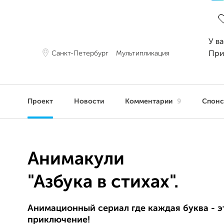
З
У в
Санкт-Петербург
Мультипликация
При
Проект
Новости
Комментарии
9
Спон
Анимакули
"Азбука в стихах".
Анимационный сериал где каждая буква - э
приключение!