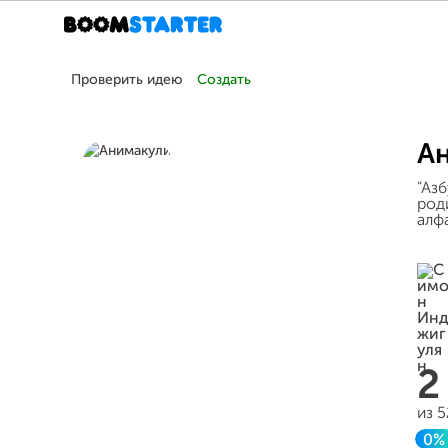
Проверить идею
Создать
А
"Аз
род
алф
2
из 
0%