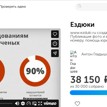
Проверить идею
Ездюки
www.ezduki.ru созд
Публикация фото и в
номеру, помощь юри
Антон Гладыш
38 150
из 30 000 собрано
Завершен 17 феврал