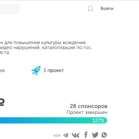
Войти
ан для повышения культуры вождения.
идео нарушений, каталогизация по гос.
ста.
ев
1 проект
a
28 спонсоров
Проект завершен
127%
я 2014