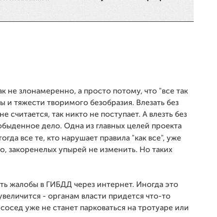
к не злонамеренно, а просто потому, что "все так
ны и тяжести творимого безобразия. Влезать без
е считается, так никто не поступает. А влезть без
обыденное дело. Одна из главных целей проекта
 тогда все те, кто нарушает правила "как все", уже
но, закоренелых упырей не изменить. Но таких
ь жалобы в ГИБДД через интернет. Иногда это
увеличится - органам власти придется что-то
 сосед уже не станет парковаться на тротуаре или