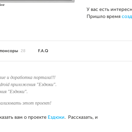
У вас есть интерес
Пришло время
созд
понсоры
28
F.A.Q
тие и доработка портала!!!
droid приложения "Ездюки".
ния "Ездюки".
еализовать этот проект!
казать вам о проекте
Ездюки
. Рассказать, и