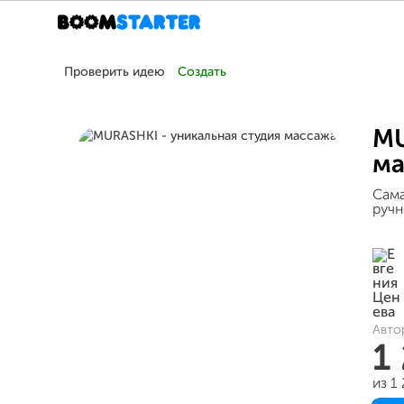
Проверить идею
Создать
MU
ма
Сама
ручн
Авто
1
из 1