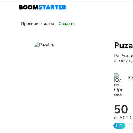
Проверить идею
Создать
Puza
Разбира
этому др
Ю
50
из 500 
0%
Заверш