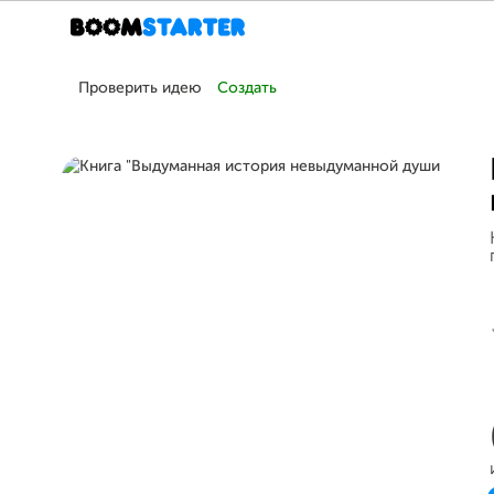
Проверить идею
Создать