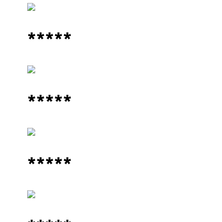
*****
*****
*****