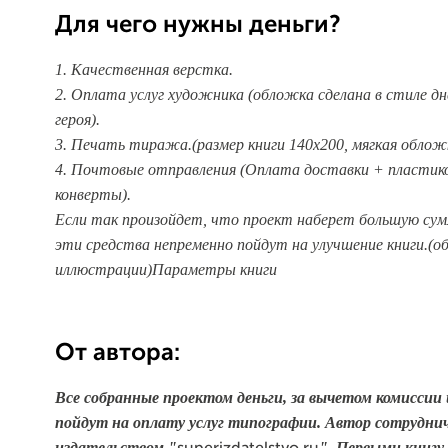
Для чего нужны деньги?
1. Качественная верстка.
2. Оплата услуг художника (обложка сделана в стиле дн
героя).
3. Печать тиража.(размер книги 140х200, мягкая облож
4. Почтовые отправления (Оплата доставки + пластик
конверты).
Если так произойдет, что проект наберет большу
ю сум
эти средства непременно пойдут на улучшение книги.(о
иллюстрации)
Параметры книги
От автора:
Все собранные проектом деньги
, за вычетом комиссии 
пойдут на оплату услуг типографии. Авт
ор сотрудни
издательством "
". Первыми книгу