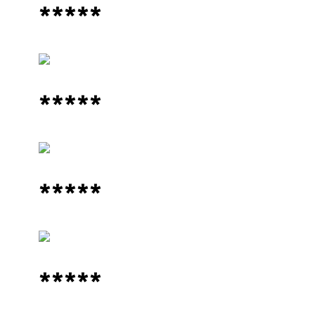
*****
*****
*****
*****