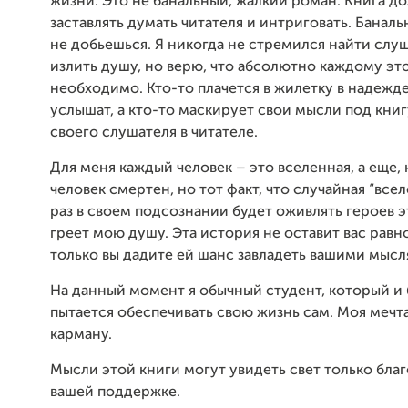
жизни. Это не банальный, жалкий роман. Книга д
заставлять думать читателя и интриговать. Банал
не добьешься. Я никогда не стремился найти слу
излить душу, но верю, что абсолютно каждому эт
необходимо. Кто-то плачется в жилетку в надежде
услышат, а кто-то маскирует свои мысли под книг
своего слушателя в читателе.
Для меня каждый человек – это вселенная, а еще,
человек смертен, но тот факт, что случайная “все
раз в своем подсознании будет оживлять героев э
греет мою душу. Эта история не оставит вас рав
только вы дадите ей шанс завладеть вашими мысл
На данный момент я обычный студент, который и 
пытается обеспечивать свою жизнь сам. Моя мечт
карману.
Мысли этой книги могут увидеть свет только благ
вашей поддержке.