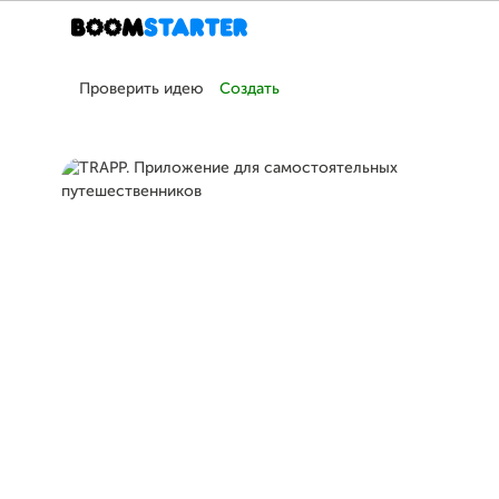
Проверить идею
Создать