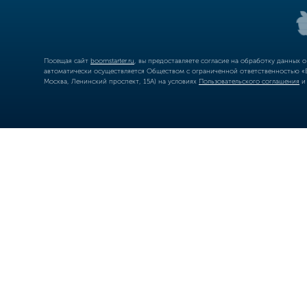
Посещая сайт
boomstarter.ru
, вы предоставляете согласие на обработку данных 
автоматически осуществляется Обществом с ограниченной ответственностью «Б
Москва, Ленинский проспект, 15А) на условиях
Пользовательского соглашения