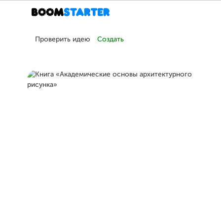
Проверить идею
Создать