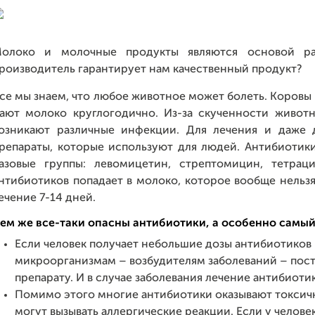
олоко и молочные продукты являются основой ра
роизводитель гарантирует нам качественный продукт?
се мы знаем, что любое животное может болеть. Коровы к
ают молоко круглогодично. Из-за скученности животн
озникают различные инфекции. Для лечения и даже 
репараты, которые используют для людей. Антибиотик
азовые группы: левомицетин, стрептомицин, тетрац
нтибиотиков попадает в молоко, которое вообще нельзя
ечение 7-14 дней.
ем же все-таки опасны антибиотики, а особенно самы
Если человек получает небольшие дозы антибиотиков 
микроорганизмам – возбудителям заболеваний – пос
препарату. И в случае заболевания лечение антибиоти
Помимо этого многие антибиотики оказывают токсичн
могут вызывать аллергические реакции. Если у челове