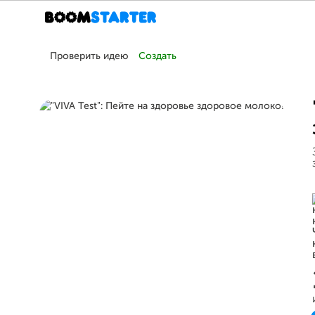
Проверить идею
Создать