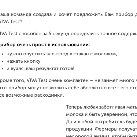
аша команда создала и хочет предложить Вам прибор 
VIVA Test"!
IVA Test способен за 5 секунд определить точное содер
рибор очень прост в использовании:
нужно опустить электрод в стакан с молоком,
нажать кнопку
и вуаля, ваш результат готов!
роме того, VIVA Test очень компактен – не займет много
тот прибор могут позволить себе абсолютно все - его ст
се возможные расходники.
Теперь любая заботливая мат
молока и быть уверенной, чт
Да и любой потребитель буде
продукции. Фермеры получат
недорогой анализ, чтобы быть