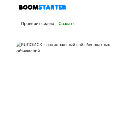
Проверить идею
Создать