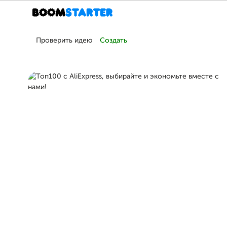
Проверить идею
Создать