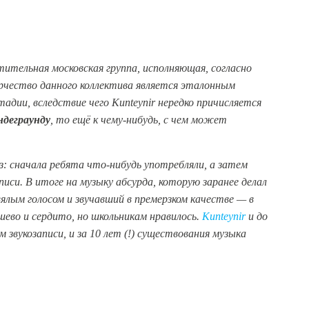
тельная московская группа, исполняющая, согласно
орчество данного коллектива является эталонным
адии, вследствие чего Kunteynir нередко причисляется
ндеграунду
, то ещё к чему-нибудь, с чем может
з: сначала ребята что-нибудь употребляли, а затем
иси. В итоге на музыку абсурда, которую заранее делал
вялым голосом и звучавший в премерзком качестве — в
ево и сердито, но школьникам нравилось.
Kunteynir
и до
звукозаписи, и за 10 лет (!) существования музыка