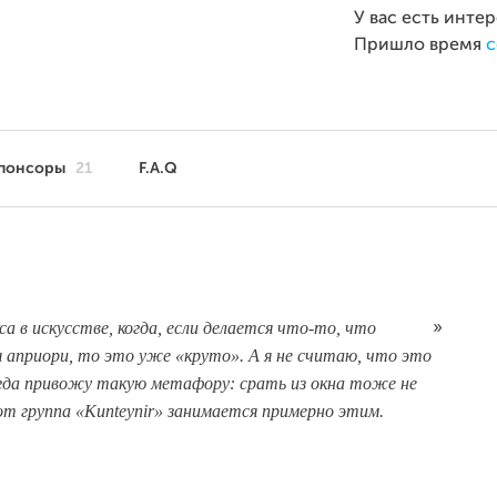
У вас есть инте
Пришло время
с
понсоры
21
F.A.Q
а в искусстве, когда, если делается что-то, что
»
приори, то это уже «круто». А я не считаю, что это
егда привожу такую метафору: срать из окна тоже не
от группа «Kunteynir» занимается примерно этим.