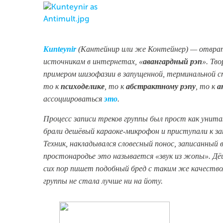
Kunteynir
(Кантейнир или же Контейнер) — отврати
источникам в интернетах, «
авангардный рэп
». Тв
примером шизофазии в запущенной, терминальной ст
то к
психоделике
, то к
абстрактному рэпу
, то к
а
ассоциироваться
это
.
Процесс записи треков группы был прост как унита
брали дешёвый караоке-микрофон и приступали к зап
Техник, накладывался словесный понос, записанный 
простонародье это называется «звук из жопы». Дёш
сих пор пишет подобный бред с таким же качеством 
группы не стала лучше ни на йоту.