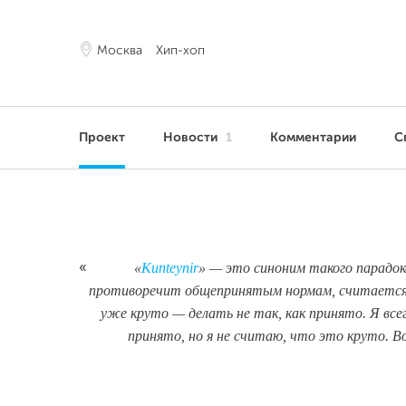
Москва
Хип-хоп
Проект
Новости
1
Комментарии
С
«
Kunteynir
» — это синоним такого парадокс
«
противоречит общепринятым нормам, считается а
уже круто — делать не так, как принято. Я вс
принято, но я не считаю, что это круто. В