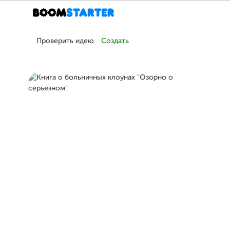
Проверить идею
Создать