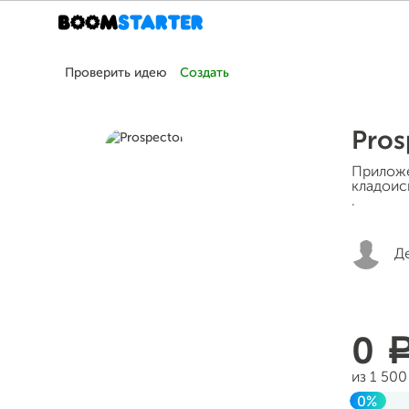
Проверить идею
Создать
Pros
Приложе
кладоис
.
Д
0
из 1 50
0%