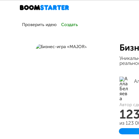
Проверить идею
Создать
Биз
Уникаль
реальнос
А
Автор сд
12
из 123 
Заверш