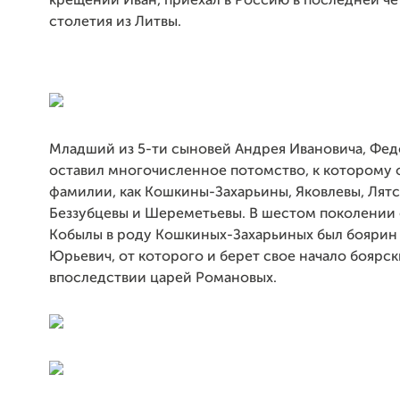
крещении Иван, приехал в Россию в последней чет
столетия из Литвы.
Младший из 5-ти сыновей Андрея Ивановича, Фед
оставил многочисленное потомство, к которому 
фамилии, как Кошкины-Захарьины, Яковлевы, Лятс
Беззубцевы и Шереметьевы. В шестом поколении 
Кобылы в роду Кошкиных-Захарьиных был боярин
Юрьевич, от которого и берет свое начало боярск
впоследствии царей Романовых.