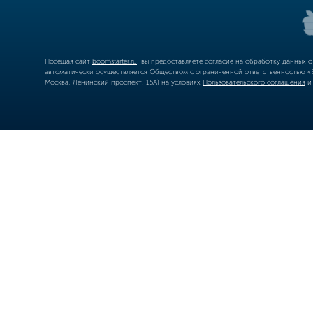
Посещая сайт
boomstarter.ru
, вы предоставляете согласие на обработку данных 
автоматически осуществляется Обществом с ограниченной ответственностью «Б
Москва, Ленинский проспект, 15А) на условиях
Пользовательского соглашения