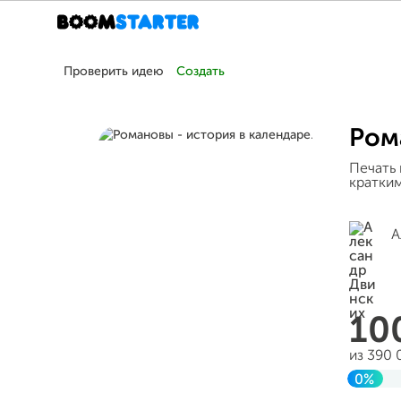
Проверить идею
Создать
Ром
Печать 
кратким
А
10
из 390
0%
Завер