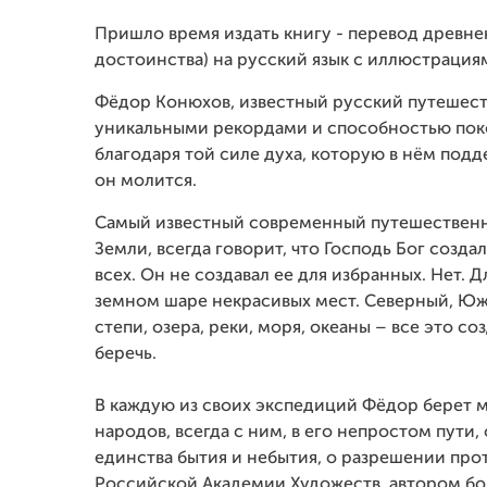
Пришло время издать книгу - перевод древне
достоинства) на русский язык с иллюстраци
Фёдор Конюхов, известный русский путешест
уникальными рекордами и способностью поко
благодаря той силе духа, которую в нём под
он молится.
Самый известный современный путешественни
Земли, всегда говорит, что Господь Бог созда
всех. Он не создавал ее для избранных. Нет. 
земном шаре некрасивых мест. Северный, Южн
степи, озера, реки, моря, океаны – все это с
беречь.
В каждую из своих экспедиций Фёдор берет м
народов, всегда с ним, в его непростом пут
единства бытия и небытия, о разрешении пр
Российской Академии Художеств, автором бол