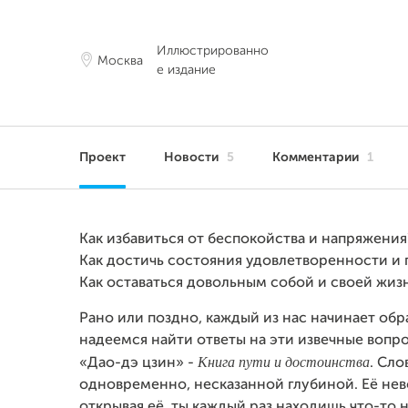
Иллюстрированно
Москва
е издание
Проект
Новости
5
Комментарии
1
Как избавиться от беспокойства и напряжения
Как достичь состояния удовлетворенности и 
Как оставаться довольным собой и своей жиз
Рано или поздно, каждый из нас начинает об
надеемся найти ответы на эти извечные вопро
Книга пути и достоинства
«Дао-дэ цзин» -
. Сло
одновременно, несказанной глубиной. Её нев
открывая её, ты каждый раз находишь что-то 