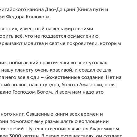
китайского канона Дао-Дэ цзин (Книга пути и
ями Фёдора Конюхова.
венник, известный на весь мир своими
рить всё, что не поддается осмыслению,
держивают молитва и святые покровители, которым
к, побывавший практически во всех уголках
л нашу планету очень красивой, и создал ее для
Для него все люди – божественные создания. Нет на
ый полюс, наша тундра, болота Амазонки, поля,
оздано Господом Богом. И всем нам надо это
ного книг. Священные книги всех времен и
и, они помогают ему размышлять о воплощении
отиворечий. Путешественник является Академиком
ее 3000 картин. В своих путешествиях, он создает