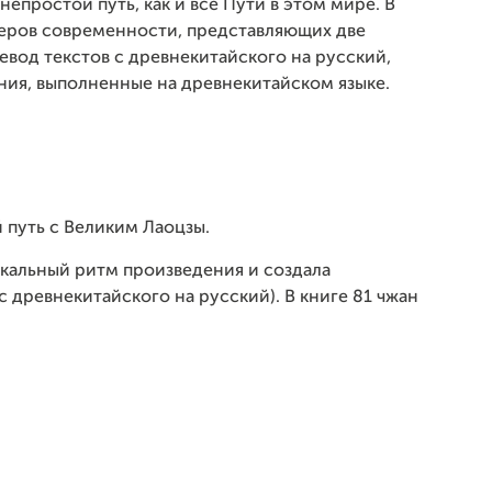
 непростой путь, как и все Пути в этом мире. В
теров современности, представляющих две
евод текстов с древнекитайского на русский,
ния, выполненные на древнекитайском языке.
й путь с Великим Лаоцзы.
кальный ритм произведения и создала
 древнекитайского на русский). В книге 81 чжан