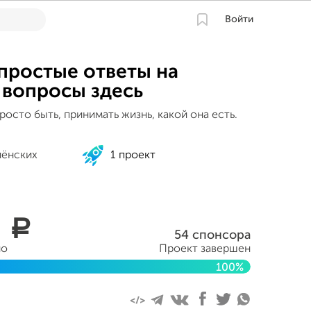
Войти
простые ответы на
вопросы здесь
росто быть, принимать жизнь, какой она есть.
лёнских
1 проект
0
a
54 спонсора
но
Проект завершен
100%
реля 2018