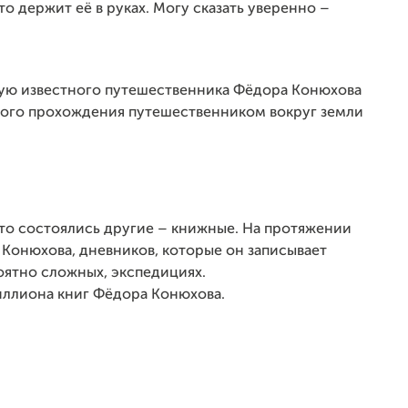
то держит её в руках. Могу сказать уверенно –
кую известного путешественника Фёдора Конюхова
чного прохождения путешественником вокруг земли
ато состоялись другие – книжные. На протяжении
Конюхова, дневников, которые он записывает
оятно сложных, экспедициях.
миллиона книг Фёдора Конюхова.