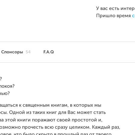
У вас есть инте
Пришло время
с
Спонсоры
54
F.A.Q
?
покоя?
нью?
ращаться к священным книгам, в которых мы
сы. Одной из таких книг для Вас может стать
ва этой книги поражают своей простотой и,
озможно прочесть всю сразу целиком. Каждый раз,
новое, что было скрыто в прошлый раз от твоего