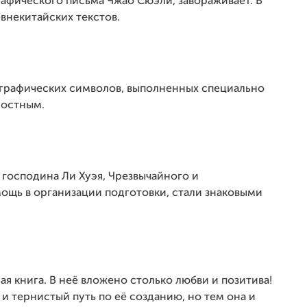
афического письма Чжао Сюэли, завораживает. В
внекитайских текстов.
играфических символов, выполненных специально
лостным.
 господина Ли Хуэя, Чрезвычайного и
ощь в организации подготовки, стали знаковыми
я книга. В неё вложено столько любви и позитива!
и тернистый путь по её созданию, но тем она и