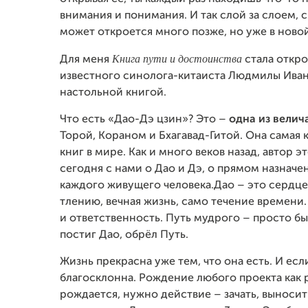
внимания и понимания. И так слой за слоем, 
может откроется много позже, но уже в ново
Книга пути и достоинства
Для меня
стала откро
известного синолога-китаиста Людмилы Ивано
настольной книгой.
Что есть «Дао-Дэ цзин»? Это –
одна из велич
Торой, Кораном и Бхагавад-Гитой. Она самая 
книг в мире. Как и много веков назад, автор 
сегодня с нами о Дао и Дэ, о прямом назначен
каждого живущего человека.Дао – это сердце
тлению, вечная жизнь, само течение времени.
и ответственность. Путь мудрого – просто быт
постиг Дао, обрёл Путь.
Жизнь прекрасна уже тем, что она есть. И если
благосклонна. Рождение любого проекта как 
рождается, нужно действие – зачать, выносит