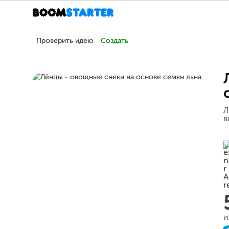
Проверить идею
Создать
Л
в
и