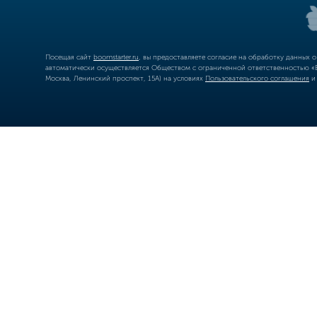
Посещая сайт
boomstarter.ru
, вы предоставляете согласие на обработку данных 
автоматически осуществляется Обществом с ограниченной ответственностью «Б
Москва, Ленинский проспект, 15А) на условиях
Пользовательского соглашения