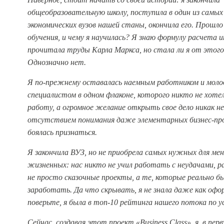
общеобразовательную школу, поступила в один из сам
экономических вузов нашей станы, окончила его. Прошло
обучения, и чему я научилась? Я знаю формулу расчета 
прочитала труды Карла Маркса, но стала ли я от этого
Однозначно нет.
Я по-прежнему оставалась наемным работником и мол
специалистом в одном флаконе, которого никто не хоте
работу, а огромное желание открыть свое дело никак не
отсутствием понимания даже элементарных бизнес-проц
боялась признаться.
Я закончила ВУЗ, но не приобрела самых нужных для мен
жизненных: нас никто не учил работать с неудачами, 
не просто сказочные проекты, а те, которые реально б
заработать. Да что скрывать, я не знала даже как оф
поверьте, я была в топ-10 рейтинга нашего потока по 
Сейчас, создавая этот проект «
Business
Class
», я, в пер