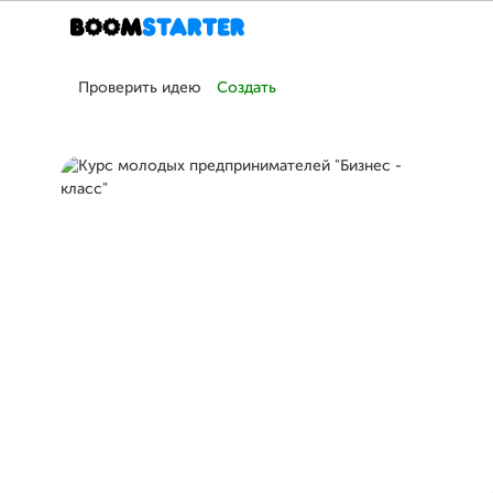
Проверить идею
Создать