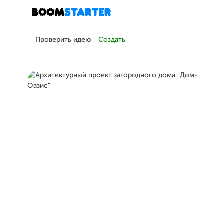
Проверить идею
Создать