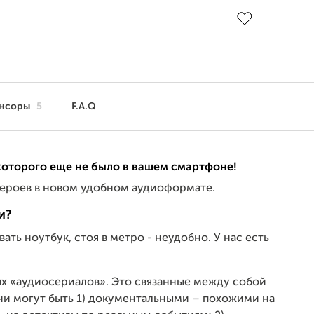
До цели
нсоры
5
F.A.Q
которого еще не было в вашем смартфоне!
 героев в новом удобном аудиоформате.
и?
ть ноутбук, стоя в метро - неудобно. У нас есть
ых «аудиосериалов». Это связанные между собой
ни могут быть 1) документальными – похожими на