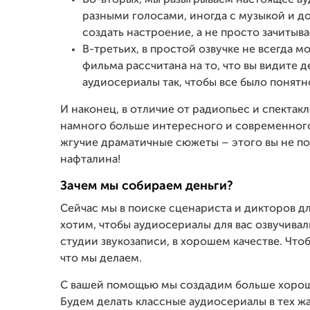
Во-вторых, мы разыгрываем настоящее ау
разными голосами, иногда с музыкой и
создать настроение, а не просто зачитывае
В-третьих, в простой озвучке не всегда м
фильма рассчитана на то, что вы видите 
аудиосериалы так, чтобы все было понятно
И наконец, в отличие от радиопьес и спектакл
намного больше интересного и современного
жгучие драматичные сюжеты – этого вы не по
нафталина!
Зачем мы собираем деньги?
Сейчас мы в поиске сценариста и дикторов д
хотим, чтобы аудиосериалы для вас озвучив
студии звукозаписи, в хорошем качестве. Что
что мы делаем.
С вашей помощью мы создадим больше хороше
Будем делать классные аудиосериалы в тех ж