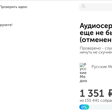
Проверить идею
Аудиосер
еще не б
(отменен
Проверено - слу
ничуть не скучне
Русские М
1 351
из 155 441 собр
0%