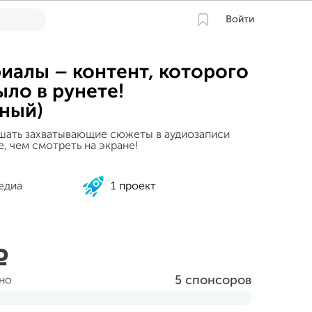
Войти
иалы – контент, которого
ыло в рунете!
ный)
шать захватывающие сюжеты в аудиозаписи
е, чем смотреть на экране!
едиа
1 проект
a
5 спонсоров
ано