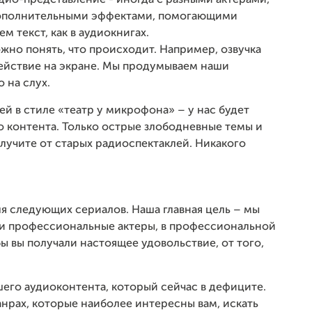
дио-представление - иногда с разными актерами,
 дополнительными эффектами, помогающими
м текст, как в аудиокнигах.
ожно понять, что происходит. Например, озвучка
действие на экране. Мы продумываем наши
 на слух.
ей в стиле «театр у микрофона» – у нас будет
 контента. Только острые злободневные темы и
лучите от старых радиоспектаклей. Никакого
ля следующих сериалов. Наша главная цель – мы
али профессиональные актеры, в профессиональной
бы вы получали настоящее удовольствие, от того,
го аудиоконтента, который сейчас в дефиците.
анрах, которые наиболее интересны вам, искать