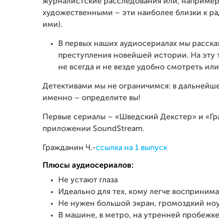
журналистские расследования или, например,
художественными – эти наиболее близки к ра
ими).
В первых наших аудиосериалах мы расск
преступления новейшей истории. На эту 
не всегда и не везде удобно смотреть или 
Детективами мы не ограничимся: в дальнейше
именно – определите вы!
Первые сериалы – «Шведский Декстер» и «Гр
приложении SoundStream.
Гражданин Ч.-
ссылка на 1 выпуск
Плюсы аудиосериалов:
Не устают глаза
Идеально для тех, кому легче восприним
Не нужен большой экран, громоздкий ноу
В машине, в метро, на утренней пробежке 