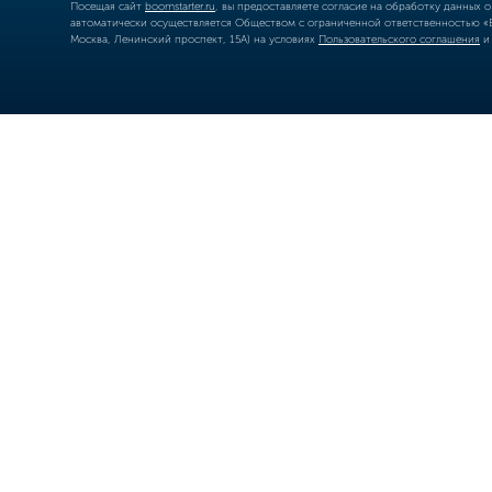
Посещая сайт
boomstarter.ru
, вы предоставляете согласие на обработку данных 
автоматически осуществляется Обществом с ограниченной ответственностью «Б
Москва, Ленинский проспект, 15А) на условиях
Пользовательского соглашения