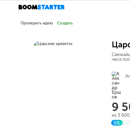
Проверить идею
Создать
Царс
Свежайш
часа по
А
9 
из 3 60
0%
До це