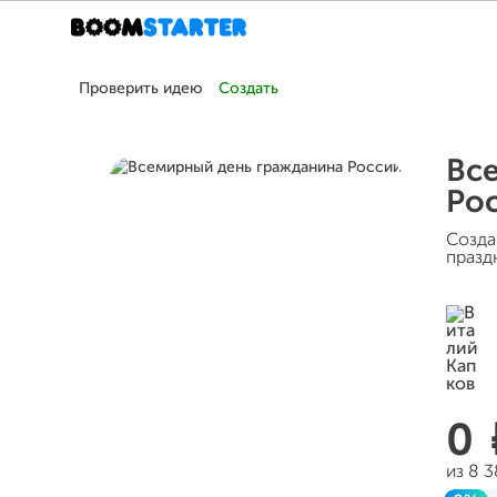
Проверить идею
Создать
Вс
Ро
Созда
празд
0
из 8 