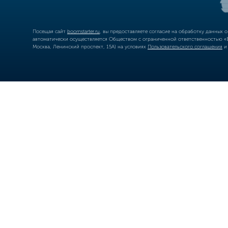
Посещая сайт
boomstarter.ru
, вы предоставляете согласие на обработку данных 
автоматически осуществляется Обществом с ограниченной ответственностью «Б
Москва, Ленинский проспект, 15А) на условиях
Пользовательского соглашения