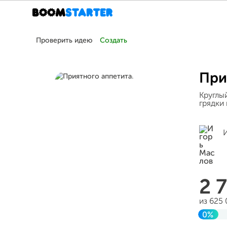
Проверить идею
Создать
При
Круглы
грядки 
2 
из 625
0%
До ц