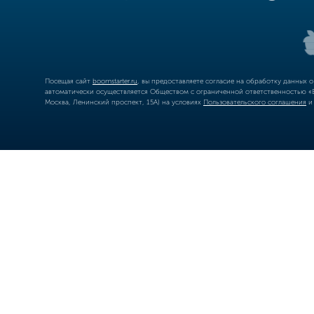
Посещая сайт
boomstarter.ru
, вы предоставляете согласие на обработку данных 
автоматически осуществляется Обществом с ограниченной ответственностью «Б
Москва, Ленинский проспект, 15А) на условиях
Пользовательского соглашения