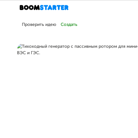
Проверить идею
Создать