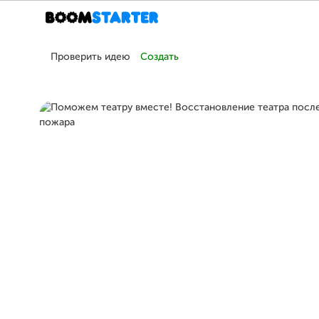
Проверить идею
Создать