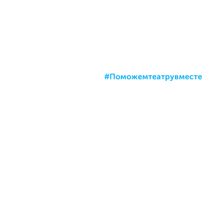
#Поможемтеатрувместе