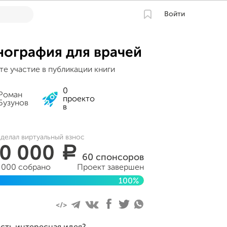
Войти
ография для врачей
е участие в публикации книги
0
Роман
проекто
Бузунов
в
делал виртуальный взнос
0 000
a
60 спонсоров
 000 собрано
Проект завершен
100%
ршён 20 августа 2018