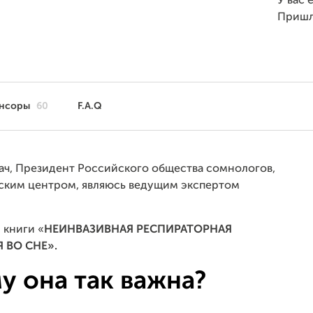
У вас 
Пришл
нсоры
60
F.A.Q
рач, Президент Российского общества сомнологов,
ским центром, являюсь ведущим экспертом
 книги «
НЕИНВАЗИВНАЯ РЕСПИРАТОРНАЯ
 ВО СНЕ».
у она так важна?