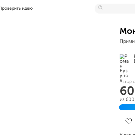
Проверить идею
Мон
Примит
Автор с
60
из 600
Заве