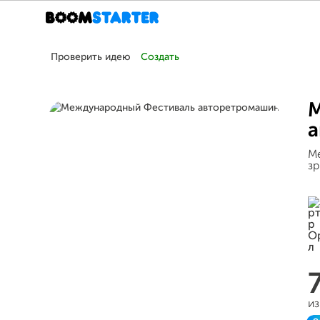
Проверить идею
Создать
М
а
М
зр
из