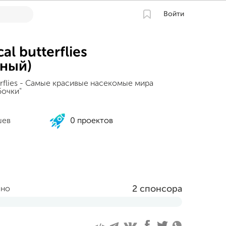
Войти
cal butterflies
ный)
tterflies - Самые красивые насекомые мира
бочки"
шев
0 проектов
2 спонсора
ано