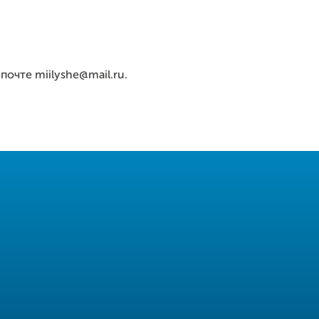
очте miilyshe@mail.ru.