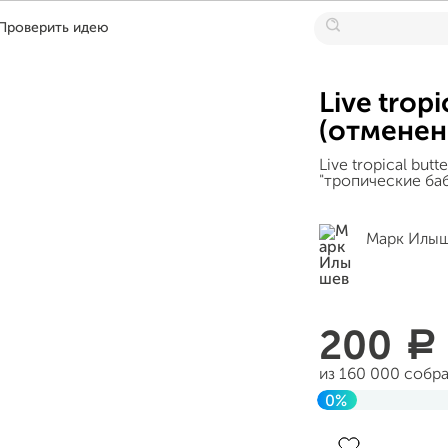
Проверить идею
Live tropi
(отменен
Live tropical bu
"тропические ба
Марк Илы
200
a
из 160 000 собр
0%
До цели