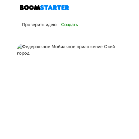
Проверить идею
Создать