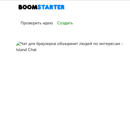
Проверить идею
Создать