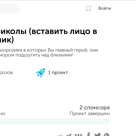
Войти
иколы (вставить лицо в
ик)
еоролики в которых Вы главный герой, они
мором подшутить над близкими!
розов
1 проект
2 спонсора
ано
Проект завершен
ября 2018