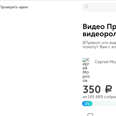
Проверить идею
Видео Пр
видеорол
ВПрикол-это вид
помогут Вам с ю
Сергей Мо
350
a
из 165 689 собр
0%
Завершен 08 окт