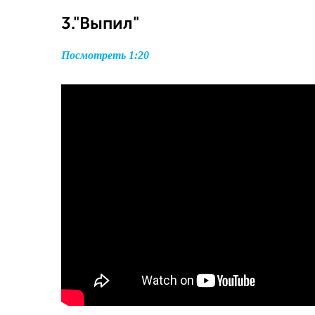
3."Выпил"
Посмотреть 1:20