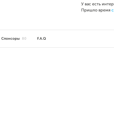
У вас есть инте
Пришло время
с
Спонсоры
80
F.A.Q