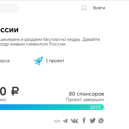
Войти
оссии
аживаем и раздаем бесплатно кедры. Давайте
кедр живым символом России.
аров
1 проект
00
a
80 спонсоров
ано
Проект завершен
101%
реля 2020