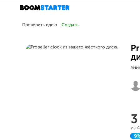
Проверить идею
Создать
Pr
д
Уни
3
из 
9