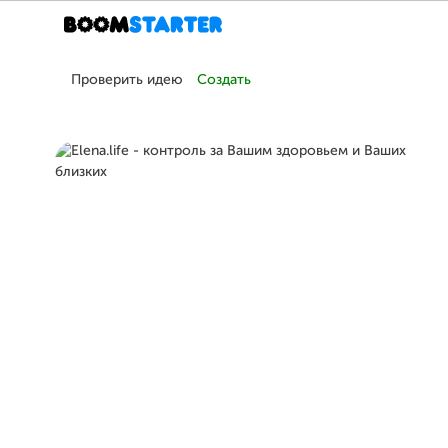
Проверить идею
Создать