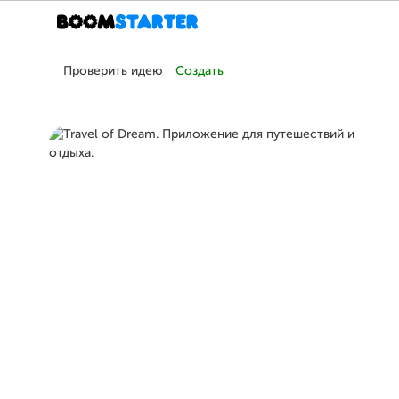
Проверить идею
Создать