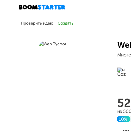
Проверить идею
Создать
We
Много
52
из 50
10%
Заве