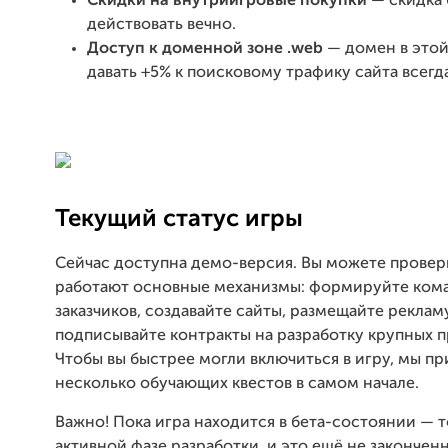
Скидки на внутриигровые покупки
— скидка 
действовать вечно.
Доступ к доменной зоне .web
— домен в этой
давать +5% к поисковому трафику сайта всегда
Текущий статус игры
Сейчас доступна демо-версия. Вы можете провери
работают основные механизмы: формируйте кома
заказчиков, создавайте сайты, размещайте реклам
подписывайте контракты на разработку крупных п
Чтобы вы быстрее могли включиться в игру, мы п
несколько обучающих квестов в самом начале.
Важно! Пока игра находится в бета-состоянии — т
активной фазе разработки, и это ещё не закончен