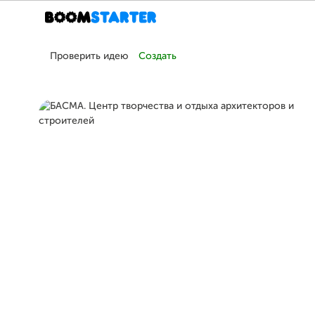
Проверить идею
Создать