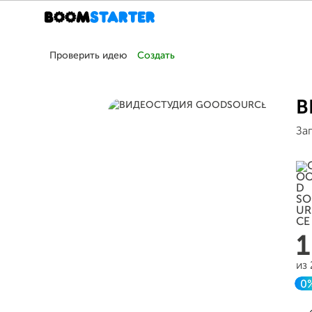
Проверить идею
Создать
В
За
из
0