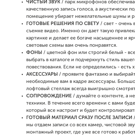
ЧИСТЫЙ ЗВУК
/ парк микрофонов обеспечива
качественную запись голоса, а акустически п
помещение убирает нежелательные шумы и 
ГОТОВЫЕ РЕШЕНИЯ ПО СВЕТУ
/ свет - очень
съемке видео. Именно он дает такую привлек
картинке и делает ее богаче насыщеннее и яр
световые схемы вам очень понравятся.
ФОНЫ
/ цветной фон или строгий белый - вс
выбрать в каталоге и подчеркнуть стиль вашег
повествования. Если не определились - есть 
АКСЕССУАРЫ
/ проявите фантазию и выбирай
необходимые вам в кадре аксессуары. Большо
лофтовый стеллаж всегда выигрышно смотрятс
СОПРОВОЖДЕНИЕ
/ думайте о контенте, а н
техники. В течение всего времени с вами буд
который все настроит и будет контролироват
ГОТОВЫЙ МАТЕРИАЛ СРАЗУ ПОСЛЕ ЗАПИСИ
мы отдаем записи со всех камер, чистовой зву
монтажный проект, где уже все готово к работ