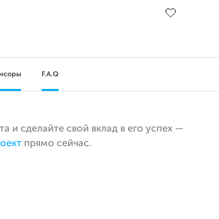
До цели
нсоры
F.A.Q
 и сделайте свой вклад в его успех —
оект
прямо сейчас.