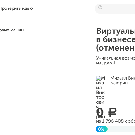
Проверить идею
Виртуаль
в бизнес
(отменен
Уникальная возм
из дома!
Михаил Ви
Баюрин
0
a
из 1 796 408 соб
0%