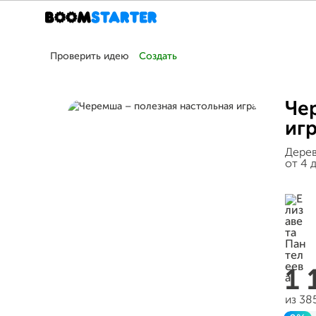
Проверить идею
Создать
Че
иг
Дерев
от 4 
1
из 38