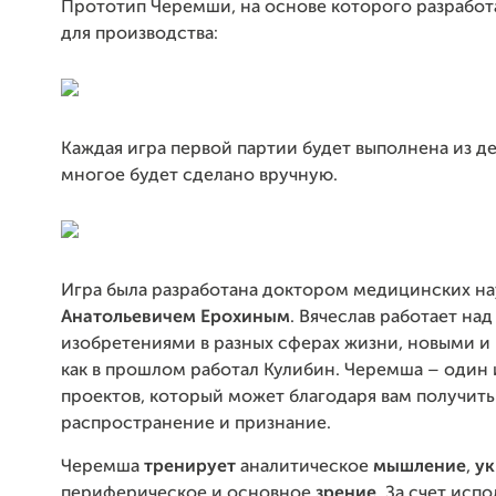
Прототип Черемши, на основе которого разрабо
для производства:
Каждая игра первой партии будет выполнена из де
многое будет сделано вручную.
Игра была разработана доктором медицинских н
Ана
тольевичем
Ер
охиным
. Вячеслав работает над
изобретениями в разных сферах жизни, новыми и
как в прошлом работал Кулибин. Черемша – один 
проектов, который может благодаря вам получит
распространение и признание.
Черемша
тренируе
т
аналитическое
м
ышление
,
ук
периферическое и основное
зрение
. За счет исп